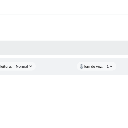
AS MÍDIAS
leitura:
Tom de voz: