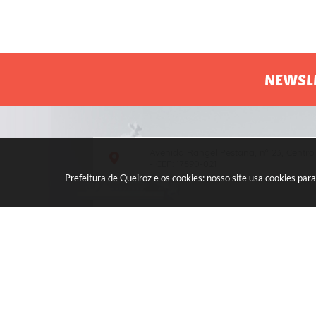
NEWSL
Avenida Rangel Pestana, nº 23, Centro
- CEP: 17590-021
Prefeitura de Queiroz e os cookies: nosso site usa cookies p
Atendimento de segunda a sexta, das
7h às 11h e das 13h às 17h.
V