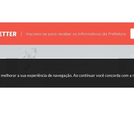
ETTER
Inscreva-se para receber os Informativos da Prefeitura
contato@queiroz.sp.gov.br
(14) 3458-1137
ara melhorar a sua experiência de navegação. Ao continuar você concorda com a
CNPJ: 44.568.749/0001-05
ersão do Sistema:
3.5.3 - 19/06/2026
Portal atualizado em:
06/08/2026