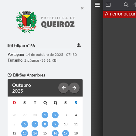
Toggle
Find
Sidebar
An error occur
Edição nº 65
Postagem:
14 de outubro de 2025 - 07h30
Tamanho:
2 páginas (36,61 KB)
Edições Anteriores
Outubro
2025
D
S
T
Q
Q
S
S
28
29
30
1
2
3
4
5
6
7
8
9
10
11
12
13
14
15
16
17
18