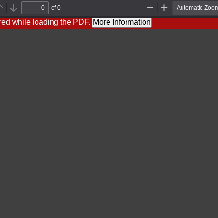
of 0
Previous
Next
Zoom
Zoom
Out
In
red while loading the PDF.
More Information