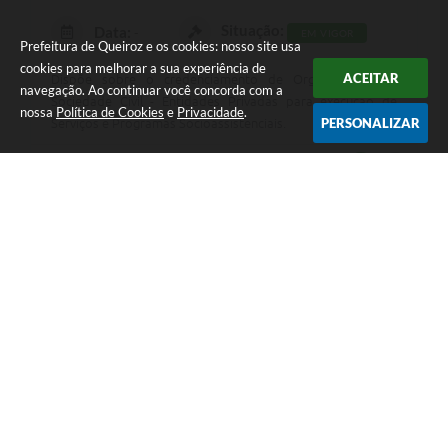
Situação:
Data:
-
EM VIGOR
Prefeitura de Queiroz e os cookies: nosso site usa
cookies para melhorar a sua experiência de
ACEITAR
Dispõe sobre o credenciamento de Organizações da
navegação. Ao continuar você concorda com a
Sociedade Civil - Entidades Privadas para execução de
nossa
Política de Cookies
e
Privacidade
.
PERSONALIZAR
Serviços e Programas Socioassistenciais.
BAIXAR
GOSTEI
Nº 1/2018
Auxílio e subvenções
Situação:
Data:
-
EM VIGOR
Resolução 01/2018 Dispõe sobre o credenciamento de
Organizações da Sociedade Civil - Entidades Privadas para
execução de Serviços e Programas Socioassistenciais.
BAIXAR
GOSTEI