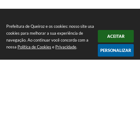
Prefeitura de Queiroz e os cookies: nosso site usa
cookies para melhorar a sua experiência de
ACEITAR
navegação. Ao continuar você concorda com a
nossa
Política de Cookies
e
Privacidade
.
PERSONALIZAR
Telefone: (14) 3458-1137
Endereço: Avenida Rangel Pestana, nº 23, Centro | CEP: 17590-021
Atendimento de segunda a sexta, das 7h às 11h e das 13h às 17h.
CNPJ: 44.568.749/0001-05
Prefeitura de Queiroz
Versão do Sistema:
3.5.3 - 19/06/2026