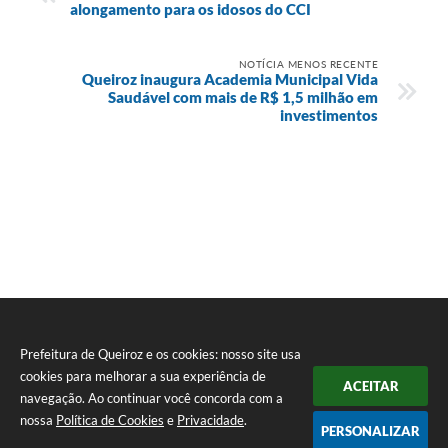
alongamento para os idosos do CCI
NOTÍCIA MENOS RECENTE
Queiroz inaugura Academia Municipal Vida
Saudável com mais de R$ 1,5 milhão em
investimentos
Prefeitura de Queiroz e os cookies: nosso site usa
cookies para melhorar a sua experiência de
ACEITAR
navegação. Ao continuar você concorda com a
nossa
Política de Cookies
e
Privacidade
.
PERSONALIZAR