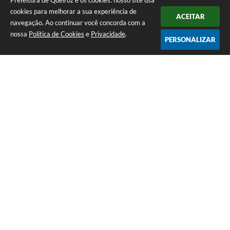
Prefeitura de Queiroz e os cookies: nosso site usa
cookies para melhorar a sua experiência de
ACEITAR
navegação. Ao continuar você concorda com a
nossa
Política de Cookies
e
Privacidade
.
PERSONALIZAR
Telefone: (14) 3458-1137
Endereço: Avenida Rangel Pestana, nº 23, Centro | CEP: 17590-021
Atendimento de segunda a sexta, das 7h às 11h e das 13h às 17h.
CNPJ: 44.568.749/0001-05
Prefeitura de Queiroz
Versão do Sistema:
3.5.3 - 19/06/2026
Portal atualizado em:
07/08/2026 10:18
Dados Abertos
Copyright Instar - 2006-2026. Todos os direitos reservados -