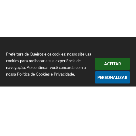
Prefeitura de Queiroz e os cookies: nosso site usa
cookies para melhorar a sua experiência de
ACEITAR
navegação. Ao continuar você concorda com a
nossa
Política de Cookies
e
Privacidade
.
PERSONALIZAR
Telefone: (14) 3458-1137
Endereço: Avenida Rangel Pestana, nº 23, Centro | CEP: 17590-021
Atendimento de segunda a sexta, das 7h às 11h e das 13h às 17h.