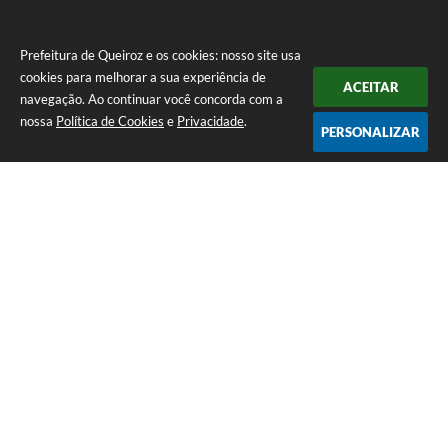
Prefeitura de Queiroz e os cookies: nosso site usa
cookies para melhorar a sua experiência de
ACEITAR
navegação. Ao continuar você concorda com a
nossa
Política de Cookies
e
Privacidade
.
PERSONALIZAR
Telefone: (14) 3458-1137
Endereço: Avenida Rangel Pestana, nº 23, Centro | CEP: 17590-021
Atendimento de segunda a sexta, das 7h às 11h e das 13h às 17h.
CNPJ: 44.568.749/0001-05
Prefeitura de Queiroz
Versão do Sistema:
3.5.3 - 19/06/2026
Portal atualizado em:
07/08/2026 10:18
Dados Abertos