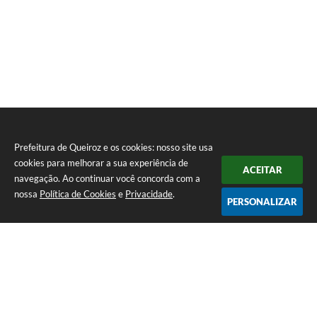
Prefeitura de Queiroz e os cookies: nosso site usa
cookies para melhorar a sua experiência de
ACEITAR
navegação. Ao continuar você concorda com a
nossa
Política de Cookies
e
Privacidade
.
PERSONALIZAR
Telefone: (14) 3458-1137
Endereço: Avenida Rangel Pestana, nº 23, Centro | CEP: 17590-021