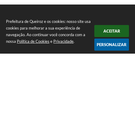
Prefeitura de Queiroz e os cookies: nosso site usa
cookies para melhorar a sua experiência de
ACEITAR
navegação. Ao continuar você concorda com a
nossa
Política de Cookies
e
Privacidade
.
PERSONALIZAR
Telefone: (14) 3458-1137
Endereço: Avenida Rangel Pestana, nº 23, Centro | CEP: 17590-021
Atendimento de segunda a sexta, das 7h às 11h e das 13h às 17h.
CNPJ: 44.568.749/0001-05
Prefeitura de Queiroz
Versão do Sistema:
3.5.3 - 19/06/2026
Portal atualizado em:
07/08/2026 10:18
Dados Abertos