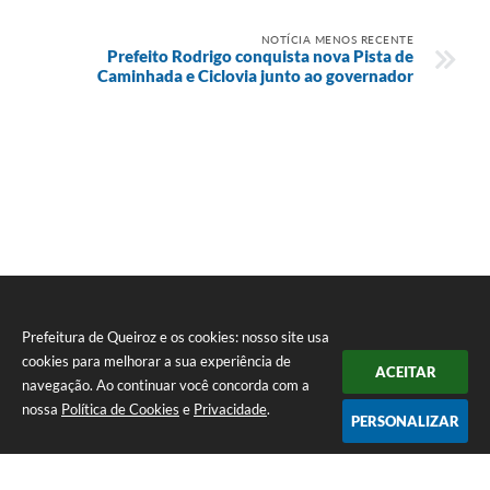
NOTÍCIA MENOS RECENTE
​Prefeito Rodrigo conquista nova Pista de
Caminhada e Ciclovia junto ao governador
Prefeitura de Queiroz e os cookies: nosso site usa
cookies para melhorar a sua experiência de
ACEITAR
navegação. Ao continuar você concorda com a
nossa
Política de Cookies
e
Privacidade
.
PERSONALIZAR