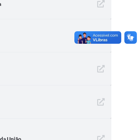
a
 da União