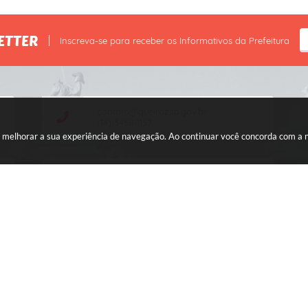
ETTER
Inscreva-se para receber os Informativos da Prefeitura
contato@queiroz.sp.gov.br
(14) 3458-1137
ara melhorar a sua experiência de navegação. Ao continuar você concorda com a
CNPJ: 44.568.749/0001-05
ersão do Sistema:
3.5.3 - 19/06/2026
Portal atualizado em:
06/08/2026
© Copyright Instar - 2006-2026. Todos os direitos reservados -
Instar Tecnologia