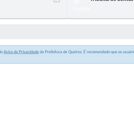
 MÍDIAS
 do
Aviso de Privacidade
da Prefeitura de Queiroz. É recomendado que os usuários