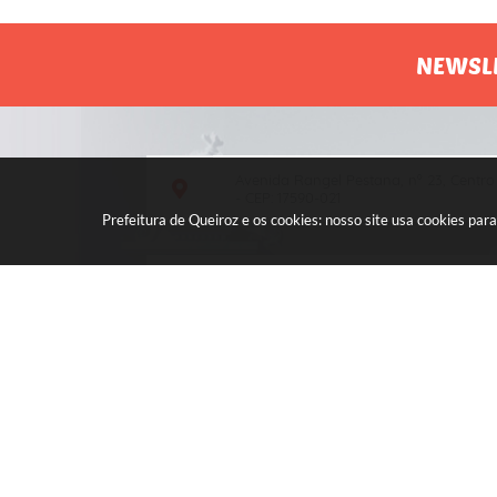
NEWSL
Avenida Rangel Pestana, nº 23, Centro
- CEP: 17590-021
Prefeitura de Queiroz e os cookies: nosso site usa cookies p
Atendimento de segunda a sexta, das
7h às 11h e das 13h às 17h.
V