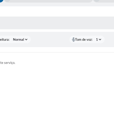
 MÍDIAS
eitura:
Tom de voz:
ste serviço.