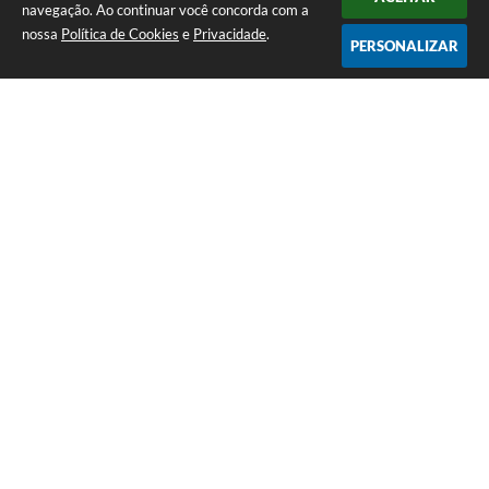
navegação. Ao continuar você concorda com a
nossa
Política de Cookies
e
Privacidade
.
PERSONALIZAR
Telefone: (14) 3458-1137
Endereço: Avenida Rangel Pestana, nº 23, Centro | CEP: 17590-021
Atendimento de segunda a sexta, das 7h às 11h e das 13h às 17h.
CNPJ: 44.568.749/0001-05
Prefeitura de Queiroz
Versão do Sistema:
3.5.3 - 19/06/2026
Portal atualizado em:
07/08/2026 10:18
Dados Abertos
Copyright Instar - 2006-2026. Todos os direitos reservados -
Instar Tecnologia