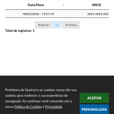
Data/Hora
ANOS
Data/Hora
ANOS
18/05/2026 - 15:21:10
2023 2024 2025 2
Anterior
1
Próxima
Total de registros:
1
Prefeitura de Queiroz e os cookies: nosso site usa
cookies para melhorar a sua experiência de
ACEITAR
navegação. Ao continuar você concorda com a
nossa
Política de Cookies
e
Privacidade
.
PERSONALIZAR