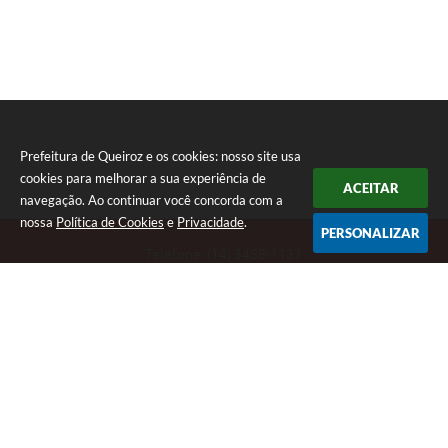
Prefeitura de Queiroz e os cookies: nosso site usa
cookies para melhorar a sua experiência de
ACEITAR
navegação. Ao continuar você concorda com a
nossa
Política de Cookies
e
Privacidade
.
PERSONALIZAR
Telefone: (14) 3458-1137
Endereço: Avenida Rangel Pestana, nº 23, Centro | CEP: 17590-021
Atendimento de segunda a sexta, das 7h às 11h e das 13h às 17h.
CNPJ: 44.568.749/0001-05
Prefeitura de Queiroz
Versão do Sistema:
3.5.3 - 19/06/2026
Portal atualizado em:
07/08/2026 10:18
Dados Abertos