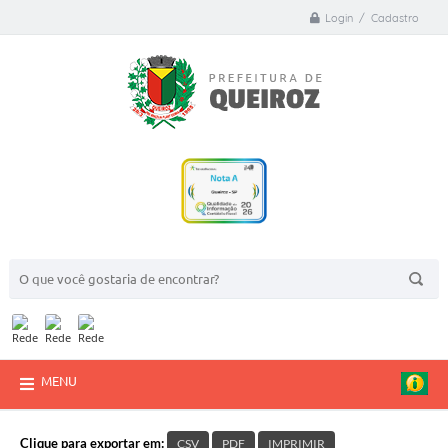
Login / Cadastro
BUSCA DO SITE:
MENU
Clique para exportar em:
CSV
PDF
IMPRIMIR