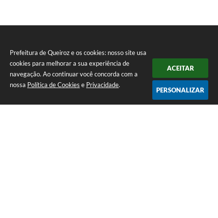
Prefeitura de Queiroz e os cookies: nosso site usa
cookies para melhorar a sua experiência de
ACEITAR
navegação. Ao continuar você concorda com a
nossa
Política de Cookies
e
Privacidade
.
PERSONALIZAR
Telefone: (14) 3458-1137
Endereço: Avenida Rangel Pestana, nº 23, Centro | CEP: 17590-021
Atendimento de segunda a sexta, das 7h às 11h e das 13h às 17h.
CNPJ: 44.568.749/0001-05
Prefeitura de Queiroz