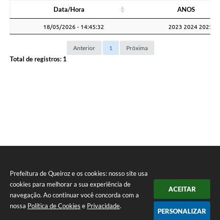
Data/Hora
ANOS
Data/Hora
ANOS
18/05/2026 - 14:45:32
2023 2024 2025 2
Anterior
1
Próxima
Total de registros:
1
Prefeitura de Queiroz e os cookies: nosso site usa
cookies para melhorar a sua experiência de
ACEITAR
navegação. Ao continuar você concorda com a
nossa
Política de Cookies
e
Privacidade
.
PERSONALIZAR