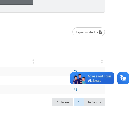
Exportar dados
0
0
0
Anterior
1
Próxima