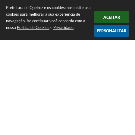
Prefeitura de Queiroz e os cookies: nosso site usa
cookies para melhorar a sua experiência de
ACEITAR
navegação. Ao continuar você concorda com a
nossa
Política de Cookies
e
Privacidade
.
PERSONALIZAR
Telefone: (14) 3458-1137
Endereço: Avenida Rangel Pestana, nº 23, Centro | CEP: 17590-021
Atendimento de segunda a sexta, das 7h às 11h e das 13h às 17h.
CNPJ: 44.568.749/0001-05
Prefeitura de Queiroz
Versão do Sistema:
3.5.3 - 19/06/2026
Portal atualizado em:
07/08/2026 10:18
Dados Abertos