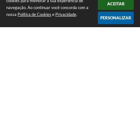
cookies para melhorar a sua experiência de
ACEITAR
navegação. Ao continuar você concorda com a
nossa
Política de Cookies
e
Privacidade
.
PERSONALIZAR
Telefone: (14) 3458-1137
Endereço: Avenida Rangel Pestana, nº 23, Centro | CEP: 17590-021
Atendimento de segunda a sexta, das 7h às 11h e das 13h às 17h.
CNPJ: 44.568.749/0001-05
Prefeitura de Queiroz
Versão do Sistema:
3.5.3 - 19/06/2026
Portal atualizado em:
07/08/2026 10:18
Dados Abertos
Copyright Instar - 2006-2026. Todos os direitos reservados -
Instar Tecnologia