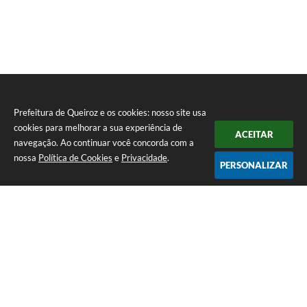
Prefeitura de Queiroz e os cookies: nosso site usa
cookies para melhorar a sua experiência de
ACEITAR
navegação. Ao continuar você concorda com a
nossa
Política de Cookies
e
Privacidade
.
PERSONALIZAR
Telefone: (14) 3458-1137
Endereço: Avenida Rangel Pestana, nº 23, Centro | CEP: 17590-021
Atendimento de segunda a sexta, das 7h às 11h e das 13h às 17h.
CNPJ: 44.568.749/0001-05