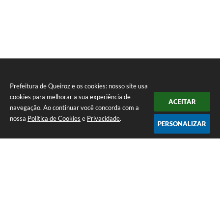
Prefeitura de Queiroz e os cookies: nosso site usa
cookies para melhorar a sua experiência de
ACEITAR
navegação. Ao continuar você concorda com a
nossa
Política de Cookies
e
Privacidade
.
PERSONALIZAR
Telefone: (14) 3458-1137
Endereço: Avenida Rangel Pestana, nº 23, Centro | CEP: 17590-021
Atendimento de segunda a sexta, das 7h às 11h e das 13h às 17h.
CNPJ: 44.568.749/0001-05