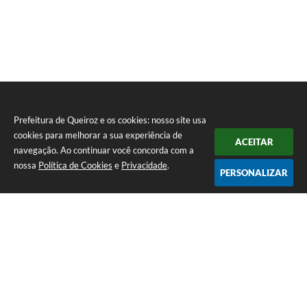
Prefeitura de Queiroz e os cookies: nosso site usa
cookies para melhorar a sua experiência de
ACEITAR
navegação. Ao continuar você concorda com a
nossa
Política de Cookies
e
Privacidade
.
PERSONALIZAR
Telefone: (14) 3458-1137
Endereço: Avenida Rangel Pestana, nº 23, Centro | CEP: 17590-021
Atendimento de segunda a sexta, das 7h às 11h e das 13h às 17h.
CNPJ: 44.568.749/0001-05