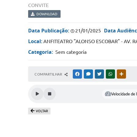
CONVITE
DOWNLOAD
Data Publicação:
Data Audiênc
21/01/2025
Local:
ANFITEATRO "ALONSO ESCOBAR" - AV. R
Categoria:
Sem categoria
COMPARTILHAR
FACEBOOK
MESSENGER
TWITTER
WHATSAPP
OUTRAS
Velocidade de l
VOLTAR