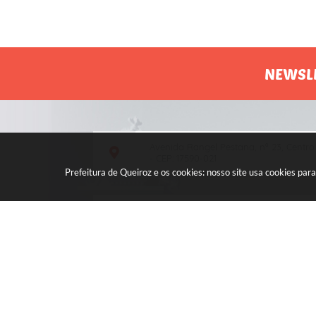
NEWSL
Avenida Rangel Pestana, nº 23, Centro
- CEP: 17590-021
Prefeitura de Queiroz e os cookies: nosso site usa cookies p
Atendimento de segunda a sexta, das
7h às 11h e das 13h às 17h.
V