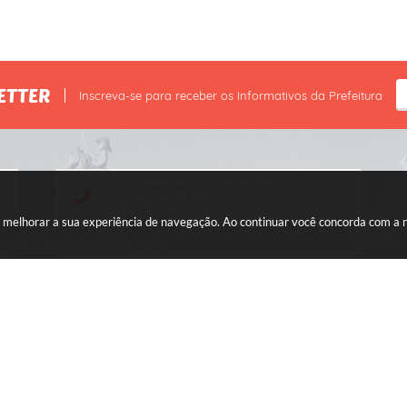
ETTER
Inscreva-se para receber os Informativos da Prefeitura
contato@queiroz.sp.gov.br
(14) 3458-1137
ara melhorar a sua experiência de navegação. Ao continuar você concorda com a
CNPJ: 44.568.749/0001-05
ersão do Sistema:
3.5.3 - 19/06/2026
Portal atualizado em:
07/08/2026