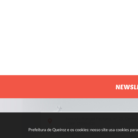
NEWSL
Avenida Rangel Pestana, nº 23, Centro
- CEP: 17590-021
Prefeitura de Queiroz e os cookies: nosso site usa cookies p