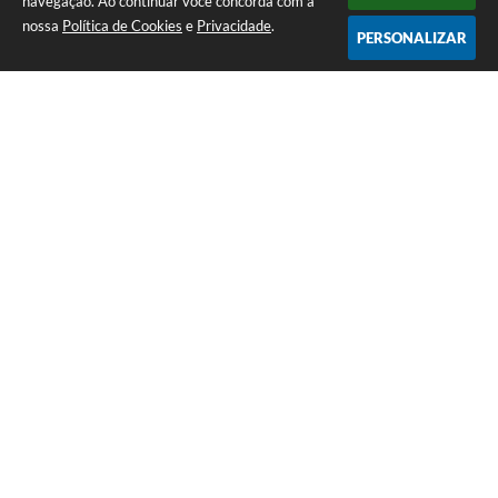
navegação. Ao continuar você concorda com a
nossa
Política de Cookies
e
Privacidade
.
PERSONALIZAR
Telefone: (14) 3458-1137
Endereço: Avenida Rangel Pestana, nº 23, Centro | CEP: 17590-021
Atendimento de segunda a sexta, das 7h às 11h e das 13h às 17h.
CNPJ: 44.568.749/0001-05
Prefeitura de Queiroz
Versão do Sistema:
3.5.3 - 19/06/2026
Portal atualizado em:
07/08/2026 10:18
Dados Abertos
Copyright Instar - 2006-2026. Todos os direitos reservados -
Instar Tecnologia