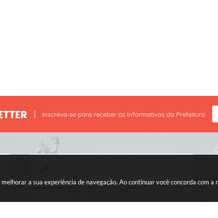
ETTER
Inscreva-se para receber os Informativos da Prefeitura
contato@queiroz.sp.gov.br
(14) 3458-1137
ara melhorar a sua experiência de navegação. Ao continuar você concorda com a
CNPJ: 44.568.749/0001-05