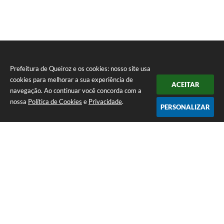
Prefeitura de Queiroz e os cookies: nosso site usa
cookies para melhorar a sua experiência de
ACEITAR
navegação. Ao continuar você concorda com a
nossa
Política de Cookies
e
Privacidade
.
PERSONALIZAR
Telefone: (14) 3458-1137
Endereço: Avenida Rangel Pestana, nº 23, Centro | CEP: 17590-021
Atendimento de segunda a sexta, das 7h às 11h e das 13h às 17h.
CNPJ: 44.568.749/0001-05
Prefeitura de Queiroz