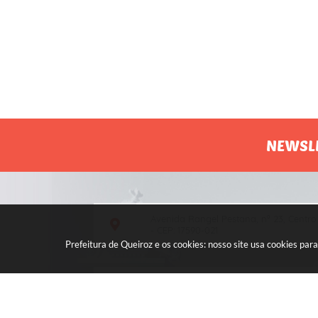
NEWSL
Avenida Rangel Pestana, nº 23, Centro
- CEP: 17590-021
Prefeitura de Queiroz e os cookies: nosso site usa cookies p
Atendimento de segunda a sexta, das
7h às 11h e das 13h às 17h.