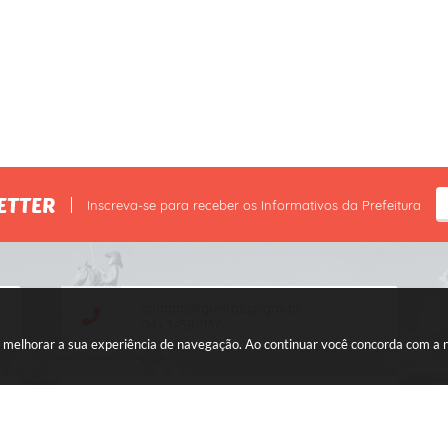
ETTER
Inscreva-se para receber os Informativos da Prefeitura
contato@queiroz.sp.gov.br
(14) 3458-1137
ara melhorar a sua experiência de navegação. Ao continuar você concorda com a
CNPJ: 44.568.749/0001-05