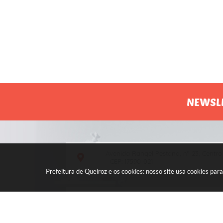
NEWSL
Avenida Rangel Pestana, nº 23, Centro
- CEP: 17590-021
Prefeitura de Queiroz e os cookies: nosso site usa cookies p
Atendimento de segunda a sexta, das
7h às 11h e das 13h às 17h.