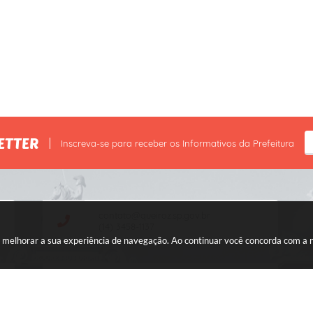
ETTER
Inscreva-se para receber os Informativos da Prefeitura
contato@queiroz.sp.gov.br
(14) 3458-1137
ara melhorar a sua experiência de navegação. Ao continuar você concorda com a
CNPJ: 44.568.749/0001-05