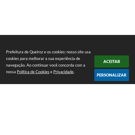
Prefeitura de Queiroz e os cookies: nosso site usa
cookies para melhorar a sua experiência de
ACEITAR
navegação. Ao continuar você concorda com a
nossa
Política de Cookies
e
Privacidade
.
PERSONALIZAR
Telefone: (14) 3458-1137
Endereço: Avenida Rangel Pestana, nº 23, Centro | CEP: 17590-021
Atendimento de segunda a sexta, das 7h às 11h e das 13h às 17h.
CNPJ: 44.568.749/0001-05