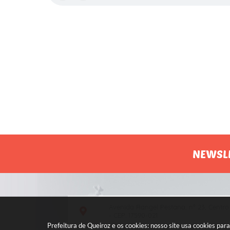
Agona
NEWSL
Avenida Rangel Pestana, nº 23, Centro
- CEP: 17590-021
Prefeitura de Queiroz e os cookies: nosso site usa cookies p