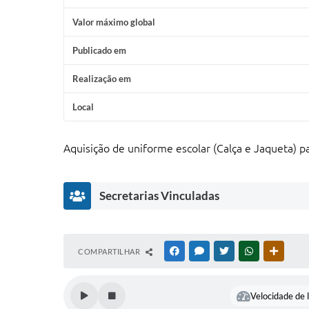
Valor máximo global
Publicado em
Realização em
Local
Aquisição de uniforme escolar (Calça e Jaqueta) 
Secretarias Vinculadas
Secretaria
COMPARTILHAR
FACEBOOK
MESSENGER
TWITTER
WHATSAPP
OUTRAS
de
Educação
Gislaine
Velocidade de l
Rodrigues