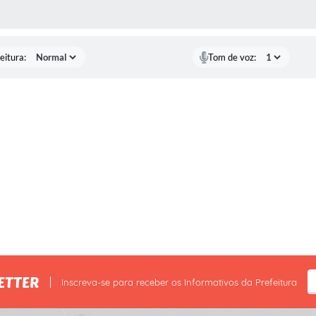
 MÍDIAS
eitura:
Tom de voz:
ETTER
Inscreva-se para receber os Informativos da Prefeitura