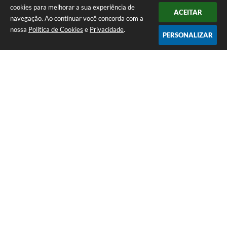
cookies para melhorar a sua experiência de
ACEITAR
navegação. Ao continuar você concorda com a
nossa
Política de Cookies
e
Privacidade
.
PERSONALIZAR
Telefone: (14) 3458-1137
Endereço: Avenida Rangel Pestana, nº 23, Centro | CEP: 17590-021
Atendimento de segunda a sexta, das 7h às 11h e das 13h às 17h.
CNPJ: 44.568.749/0001-05
Prefeitura de Queiroz
Versão do Sistema:
3.5.3 - 19/06/2026
Portal atualizado em:
07/08/2026 10:18
Dados Abertos
Copyright Instar - 2006-2026. Todos os direitos reservados -