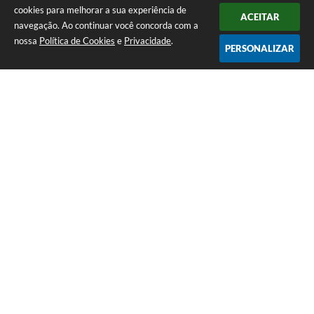
cookies para melhorar a sua experiência de
ACEITAR
navegação. Ao continuar você concorda com a
nossa
Política de Cookies
e
Privacidade
.
PERSONALIZAR
Telefone: (14) 3458-1137
Endereço: Avenida Rangel Pestana, nº 23, Centro | CEP: 17590-021
Atendimento de segunda a sexta, das 7h às 11h e das 13h às 17h.
CNPJ: 44.568.749/0001-05
Prefeitura de Queiroz
Versão do Sistema:
3.5.3 - 19/06/2026
Portal atualizado em:
05/08/2026 16:59
Dados Abertos
Copyright Instar - 2006-2026. Todos os direitos reservados -