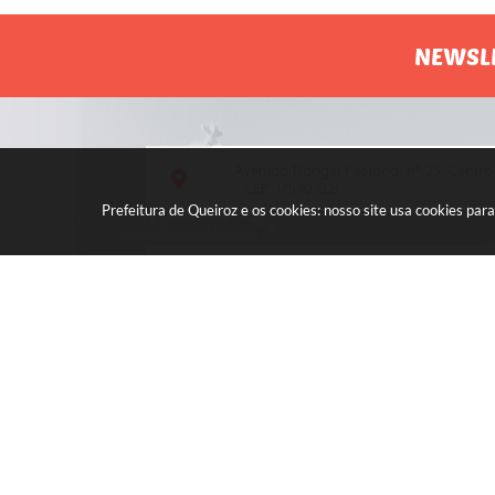
NEWSL
Avenida Rangel Pestana, nº 23, Centro
- CEP: 17590-021
Prefeitura de Queiroz e os cookies: nosso site usa cookies p
Atendimento de segunda a sexta, das
7h às 11h e das 13h às 17h.
V