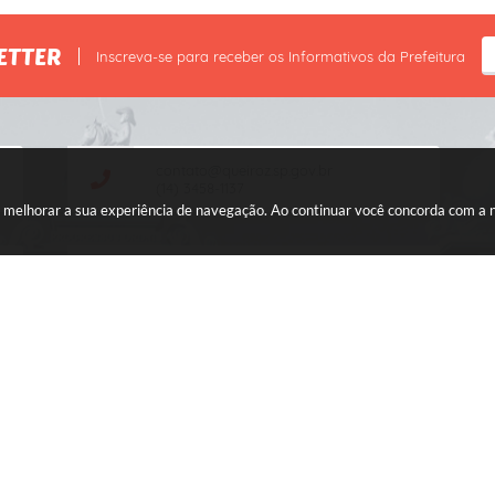
ETTER
Inscreva-se para receber os Informativos da Prefeitura
contato@queiroz.sp.gov.br
(14) 3458-1137
ara melhorar a sua experiência de navegação. Ao continuar você concorda com a
CNPJ: 44.568.749/0001-05
ersão do Sistema:
3.5.3 - 19/06/2026
Portal atualizado em:
07/08/2026
© Copyright Instar - 2006-2026. Todos os direitos reservados -
Instar Tecnologia