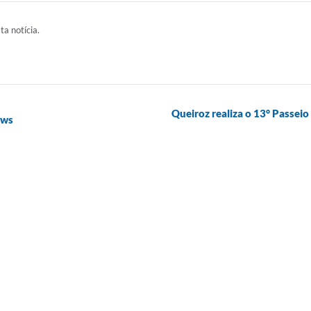
ta notícia.
​Queiroz realiza o 13° Passei
ows