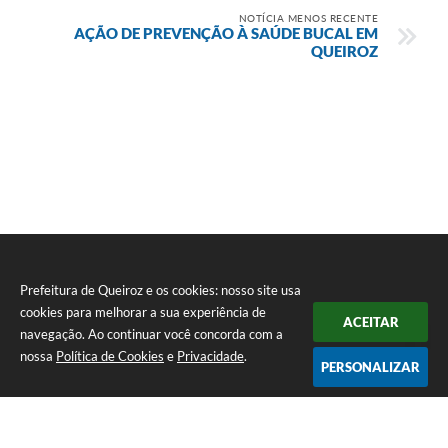
NOTÍCIA MENOS RECENTE
AÇÃO DE PREVENÇÃO À SAÚDE BUCAL EM
QUEIROZ
Prefeitura de Queiroz e os cookies: nosso site usa
cookies para melhorar a sua experiência de
ACEITAR
navegação. Ao continuar você concorda com a
nossa
Política de Cookies
e
Privacidade
.
PERSONALIZAR