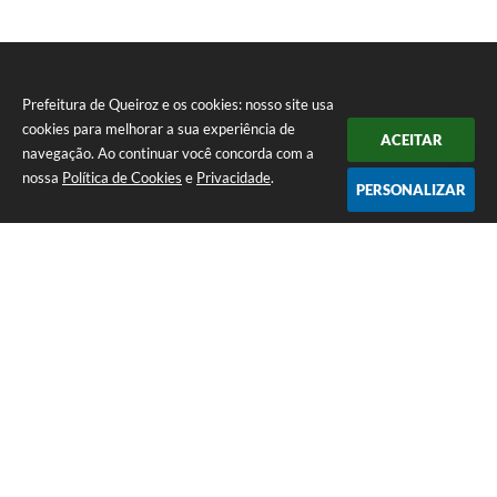
Prefeitura de Queiroz e os cookies: nosso site usa
cookies para melhorar a sua experiência de
ACEITAR
navegação. Ao continuar você concorda com a
nossa
Política de Cookies
e
Privacidade
.
PERSONALIZAR
Telefone: (14) 3458-1137
Endereço: Avenida Rangel Pestana, nº 23, Centro | CEP: 17590-021
Atendimento de segunda a sexta, das 7h às 11h e das 13h às 17h.
CNPJ: 44.568.749/0001-05
Prefeitura de Queiroz
Versão do Sistema:
3.5.3 - 19/06/2026