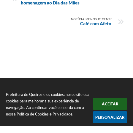
homenagem ao Dia das Mães
NOTÍCIA MENOS RECENTE
Café com Afeto
Prefeitura de Queiroz e os cookies: nosso site usa
cookies para melhorar a sua experiência de
ACEITAR
navegação. Ao continuar você concorda com a
nossa
Política de Cookies
e
Privacidade
.
PERSONALIZAR